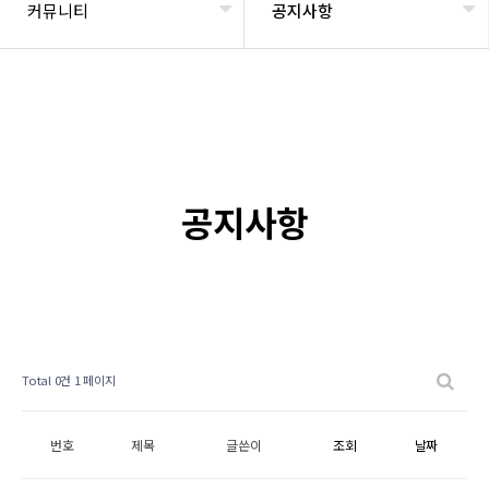
커뮤니티
공지사항
공지사항
Total 0건
1 페이지
번호
제목
글쓴이
조회
날짜