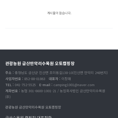
게시물이 없습니다.
관광농원 금산만악리수목원 오토캠핑장
주소 :
충청남도 금산군 진산면 초미동길138-10(진산면 만악리 248번지)
사업자번호 :
852-88-01863
대표자 :
이창래
TEL :
041-752-5525
E-mail :
camping1001@naver.com
계좌번호 :
농협 301-6600-1001-21 / 농업회사법인 금산만악리수목원
(주)
관광농원 금산만악리수목원 오토캠핑장
금산수목원 캠핑장 대표전화