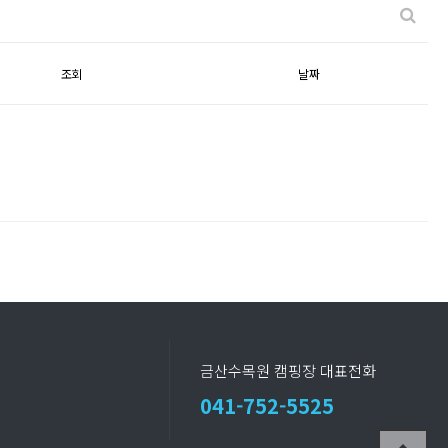
조회
날짜
금산수목원 캠핑장 대표전화
041-752-5525