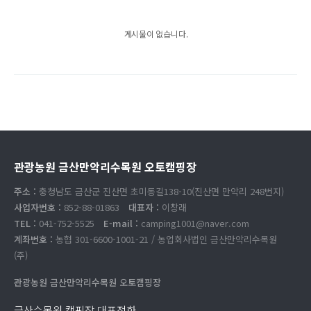
게시물이 없습니다.
관광농원 금산만악리수목원 오토캠핑장
주소 :
충청남도 금산군 진산면 초미동길138-10(진산면 만악리 248번지)
사업자번호 :
852-88-01863
대표자 :
이창래
TEL :
041-752-5525
E-mail :
camping1001@naver.com
계좌번호 :
농협 301-6600-1001-21 / 농업회사법인 금산만악리수목원
(주)
관광농원 금산만악리수목원 오토캠핑장
금산수목원 캠핑장 대표전화