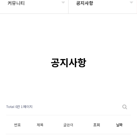
커뮤니티
공지사항
공지사항
Total 0건
1 페이지
번호
제목
글쓴이
조회
날짜