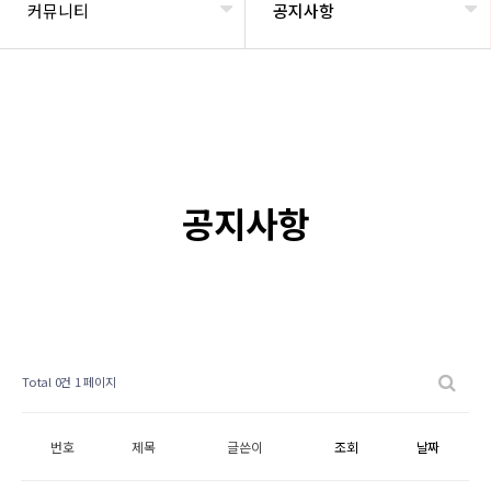
커뮤니티
공지사항
공지사항
Total 0건
1 페이지
번호
제목
글쓴이
조회
날짜