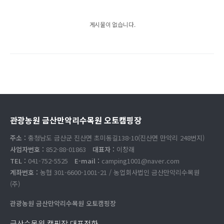
게시물이 없습니다.
관광농원 금산만악리수목원 오토캠핑장
주소 :
충청남도 금산군 진산면 초미동길138-10(진산면 만악리 248번지)
사업자번호 :
852-88-01863
대표자 :
이창래
TEL :
041-752-5525
E-mail :
camping1001@naver.com
계좌번호 :
농협 301-6600-1001-21 / 농업회사법인 금산만악리수목원
(주)
관광농원 금산만악리수목원 오토캠핑장
금산수목원 캠핑장 대표전화