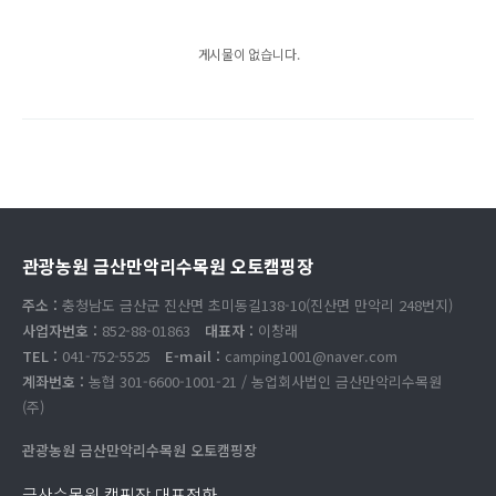
게시물이 없습니다.
관광농원 금산만악리수목원 오토캠핑장
주소 :
충청남도 금산군 진산면 초미동길138-10(진산면 만악리 248번지)
사업자번호 :
852-88-01863
대표자 :
이창래
TEL :
041-752-5525
E-mail :
camping1001@naver.com
계좌번호 :
농협 301-6600-1001-21 / 농업회사법인 금산만악리수목원
(주)
관광농원 금산만악리수목원 오토캠핑장
금산수목원 캠핑장 대표전화