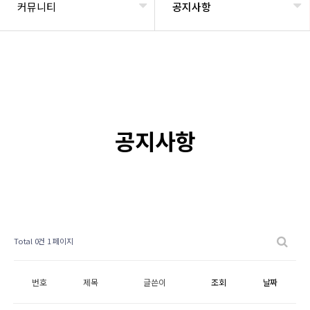
커뮤니티
공지사항
공지사항
Total 0건
1 페이지
번호
제목
글쓴이
조회
날짜