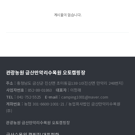
게시물이 없습니다.
관광농원 금산만악리수목원 오토캠핑장
주소 :
충청남도 금산군 진산면 초미동길138-10(진산면 만악리 248번지)
사업자번호 :
852-88-01863
대표자 :
이창래
TEL :
041-752-5525
E-mail :
camping1001@naver.com
계좌번호 :
농협 301-6600-1001-21 / 농업회사법인 금산만악리수목원
(주)
관광농원 금산만악리수목원 오토캠핑장
금산수목원 캠핑장 대표전화