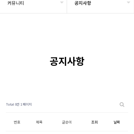
커뮤니티
공지사항
공지사항
Total 0건
1 페이지
번호
제목
글쓴이
조회
날짜