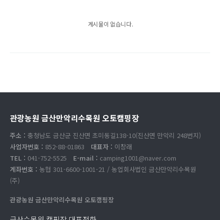
게시물이 없습니다.
관광농원 금산만악리수목원 오토캠핑장
주소 :
충청남도 금산군 진산면 초미동길138-10(진산면 만악리 248번지)
사업자번호 :
852-88-01863
대표자 :
이창래
TEL :
041-752-5525
E-mail :
camping1001@naver.com
계좌번호 :
농협 301-6600-1001-21 / 농업회사법인 금산만악리수목원
(주)
관광농원 금산만악리수목원 오토캠핑장
금산수목원 캠핑장 대표전화