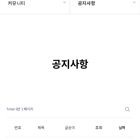
커뮤니티
공지사항
공지사항
Total 0건
1 페이지
번호
제목
글쓴이
조회
날짜