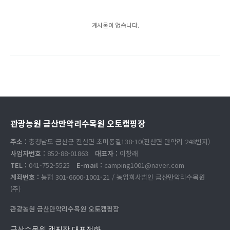
게시물이 없습니다.
관광농원 금산만악리수목원 오토캠핑장
주소 :
충청남도 금산군 진산면 초미동길138-10(진산면 만악리 248번지)
사업자번호 :
852-88-01863
대표자 :
이창래
TEL :
041-752-5525
E-mail :
camping1001@naver.com
계좌번호 :
농협 301-6600-1001-21 / 농업회사법인 금산만악리수목원
(주)
관광농원 금산만악리수목원 오토캠핑장
금산수목원 캠핑장 대표전화