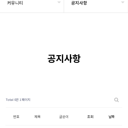
커뮤니티
공지사항
공지사항
Total 0건
1 페이지
번호
제목
글쓴이
조회
날짜