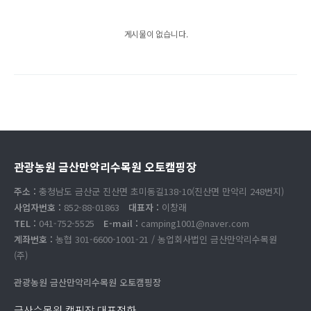
게시물이 없습니다.
관광농원 금산만악리수목원 오토캠핑장
주소 :
충청남도 금산군 진산면 초미동길138-10(진산면 만악리 248번지)
사업자번호 :
852-88-01863
대표자 :
이창래
TEL :
041-752-5525
E-mail :
camping1001@naver.com
계좌번호 :
농협 301-6600-1001-21 / 농업회사법인 금산만악리수목원
(주)
관광농원 금산만악리수목원 오토캠핑장
금산수목원 캠핑장 대표전화