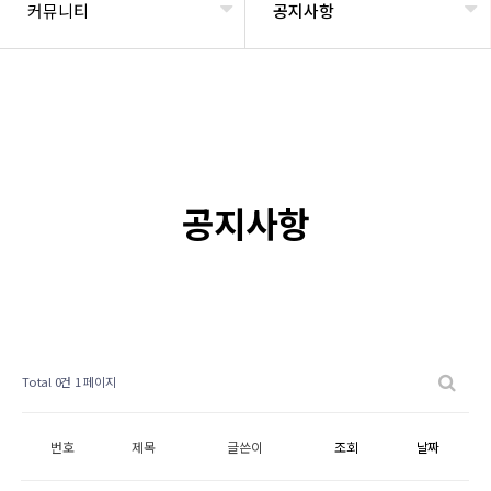
커뮤니티
공지사항
공지사항
Total 0건
1 페이지
번호
제목
글쓴이
조회
날짜