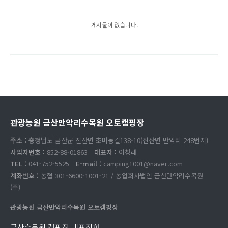
게시물이 없습니다.
관광농원 금산만악리수목원 오토캠핑장
주소 :
충청남도 금산군 진산면 초미동길138-10(진산면 만악리 248번지)
사업자번호 :
852-88-01863
대표자 :
이창래
TEL :
041-752-5525
E-mail :
camping1001@naver.com
계좌번호 :
농협 301-6600-1001-21 / 농업회사법인 금산만악리수목원
(주)
관광농원 금산만악리수목원 오토캠핑장
금산수목원 캠핑장 대표전화