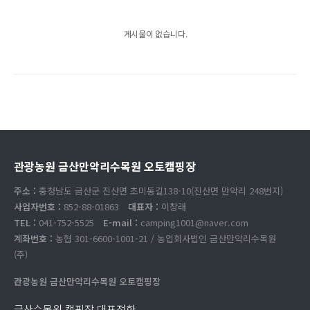
게시물이 없습니다.
관광농원 금산만악리수목원 오토캠핑장
주소 :
충청남도 금산군 진산면 초미동길138-10(진산면 만악리 248번지)
사업자번호 :
852-88-01863
대표자 :
이창래
TEL :
041-752-5525
E-mail :
camping1001@naver.com
계좌번호 :
농협 301-6600-1001-21 / 농업회사법인 금산만악리수목원
(주)
관광농원 금산만악리수목원 오토캠핑장
금산수목원 캠핑장 대표전화