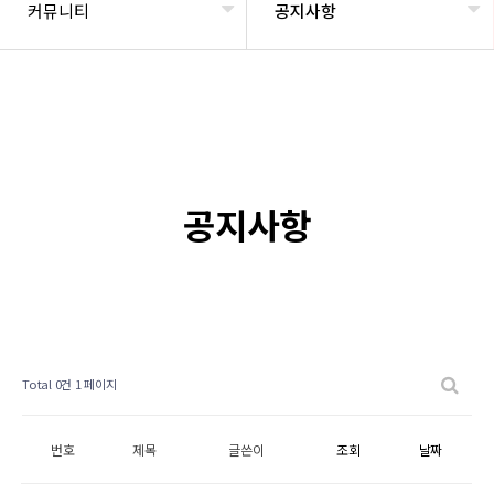
커뮤니티
공지사항
공지사항
Total 0건
1 페이지
번호
제목
글쓴이
조회
날짜