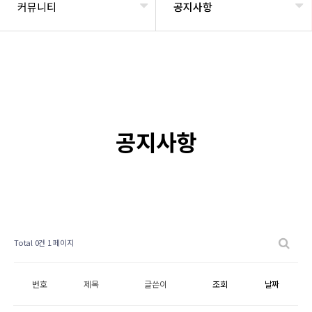
커뮤니티
공지사항
공지사항
Total 0건
1 페이지
번호
제목
글쓴이
조회
날짜