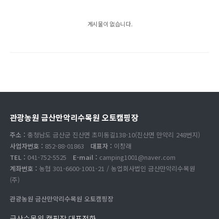
게시물이 없습니다.
관광농원 금산만악리수목원 오토캠핑장
주소 :
충청남도 금산군 진산면 초미동길138-10(진산면 만악리 248번지)
사업자번호 :
852-88-01863
대표자 :
이창래
TEL :
041-752-5525
E-mail :
camping1001@naver.com
계좌번호 :
농협 301-6600-1001-21 / 농업회사법인 금산만악리수목원
(주)
관광농원 금산만악리수목원 오토캠핑장
금산수목원 캠핑장 대표전화