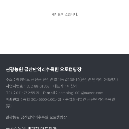
게시물이 없습니다.
관광농원 금산만악리수목원 오토캠핑장
주소 :
충청남도 금산군 진산면 초미동길138-10(진산면 만악리 248번지)
사업자번호 :
852-88-01863
대표자 :
이창래
TEL :
041-752-5525
E-mail :
camping1001@naver.com
계좌번호 :
농협 301-6600-1001-21 / 농업회사법인 금산만악리수목원
(주)
관광농원 금산만악리수목원 오토캠핑장
금산수목원 캠핑장 대표전화