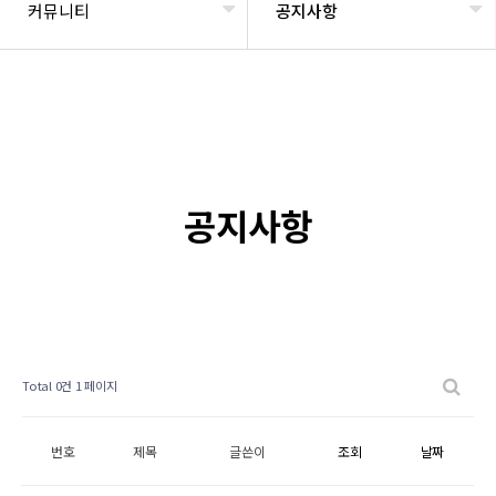
커뮤니티
공지사항
공지사항
Total 0건
1 페이지
번호
제목
글쓴이
조회
날짜