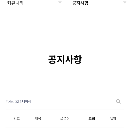
커뮤니티
공지사항
공지사항
Total 0건
1 페이지
번호
제목
글쓴이
조회
날짜