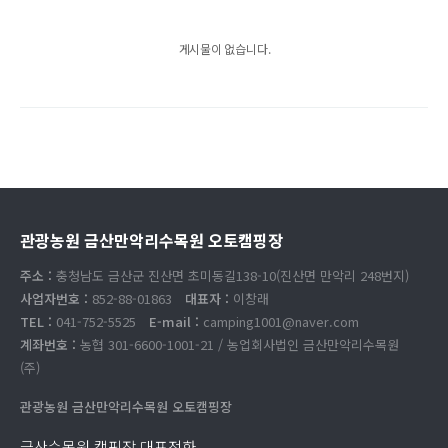
게시물이 없습니다.
관광농원 금산만악리수목원 오토캠핑장
주소 :
충청남도 금산군 진산면 초미동길138-10(진산면 만악리 248번지)
사업자번호 :
852-88-01863
대표자 :
이창래
TEL :
041-752-5525
E-mail :
camping1001@naver.com
계좌번호 :
농협 301-6600-1001-21 / 농업회사법인 금산만악리수목원
(주)
관광농원 금산만악리수목원 오토캠핑장
금산수목원 캠핑장 대표전화