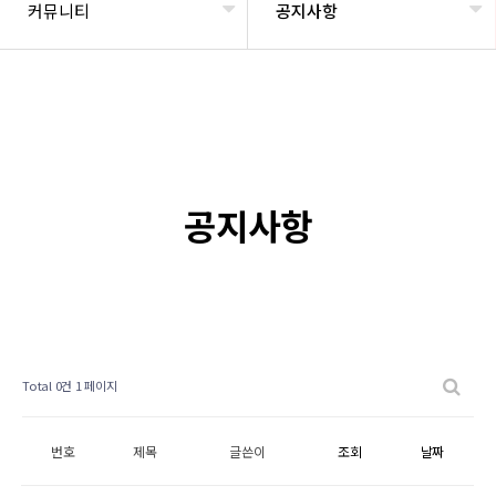
커뮤니티
공지사항
공지사항
Total 0건
1 페이지
번호
제목
글쓴이
조회
날짜