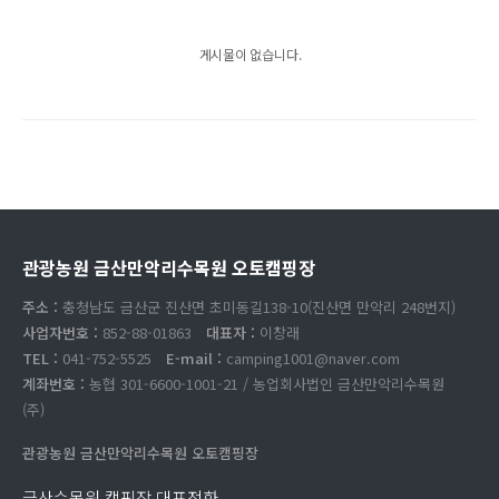
게시물이 없습니다.
관광농원 금산만악리수목원 오토캠핑장
주소 :
충청남도 금산군 진산면 초미동길138-10(진산면 만악리 248번지)
사업자번호 :
852-88-01863
대표자 :
이창래
TEL :
041-752-5525
E-mail :
camping1001@naver.com
계좌번호 :
농협 301-6600-1001-21 / 농업회사법인 금산만악리수목원
(주)
관광농원 금산만악리수목원 오토캠핑장
금산수목원 캠핑장 대표전화