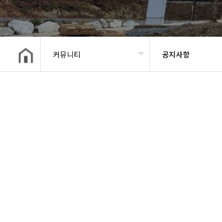
커뮤니티
공지사항