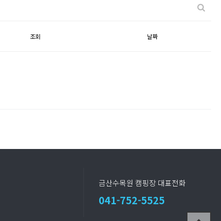
조회
날짜
금산수목원 캠핑장 대표전화
041-752-5525