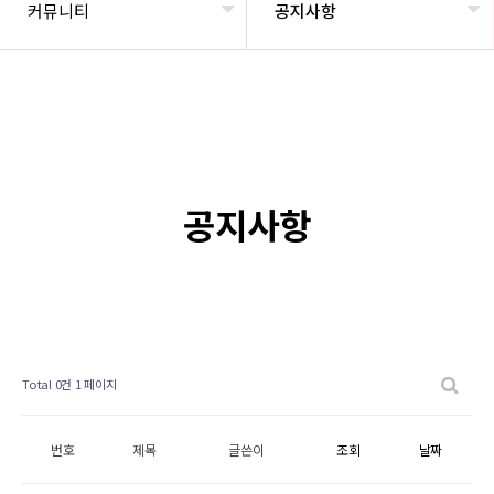
커뮤니티
공지사항
공지사항
Total 0건
1 페이지
번호
제목
글쓴이
조회
날짜