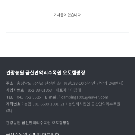
게시물이 없습니다.
관광농원 금산만악리수목원 오토캠핑장
주소 :
충청남도 금산군 진산면 초미동길138-10(진산면 만악리 248번지)
사업자번호 :
852-88-01863
대표자 :
이창래
TEL :
041-752-5525
E-mail :
camping1001@naver.com
계좌번호 :
농협 301-6600-1001-21 / 농업회사법인 금산만악리수목원
(주)
관광농원 금산만악리수목원 오토캠핑장
금산수목원 캠핑장 대표전화