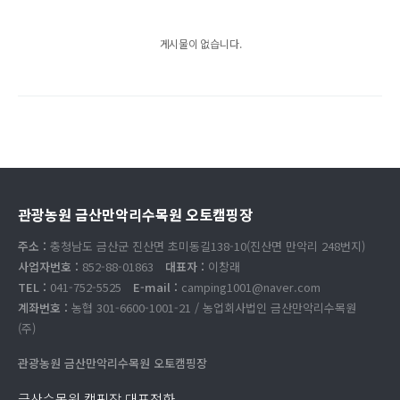
게시물이 없습니다.
관광농원 금산만악리수목원 오토캠핑장
주소 :
충청남도 금산군 진산면 초미동길138-10(진산면 만악리 248번지)
사업자번호 :
852-88-01863
대표자 :
이창래
TEL :
041-752-5525
E-mail :
camping1001@naver.com
계좌번호 :
농협 301-6600-1001-21 / 농업회사법인 금산만악리수목원
(주)
관광농원 금산만악리수목원 오토캠핑장
금산수목원 캠핑장 대표전화