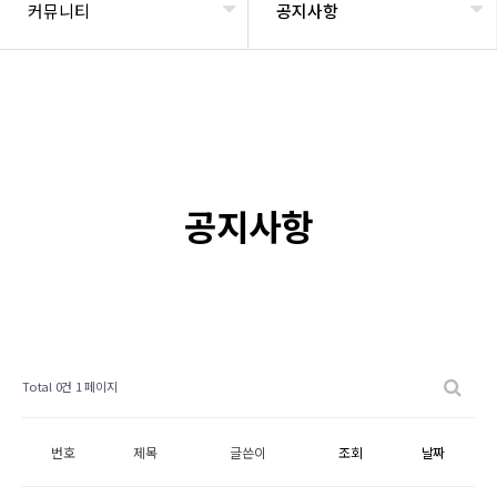
커뮤니티
공지사항
공지사항
Total 0건
1 페이지
번호
제목
글쓴이
조회
날짜