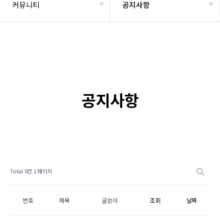
커뮤니티
공지사항
공지사항
Total 0건
1 페이지
번호
제목
글쓴이
조회
날짜