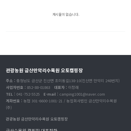
게시물이 없습니다.
관광농원 금산만악리수목원 오토캠핑장
주소 :
충청남도 금산군 진산면 초미동길138-10(진산면 만악리 248번지)
사업자번호 :
852-88-01863
대표자 :
이창래
TEL :
041-752-5525
E-mail :
camping1001@naver.com
계좌번호 :
농협 301-6600-1001-21 / 농업회사법인 금산만악리수목원
(주)
관광농원 금산만악리수목원 오토캠핑장
금산수목원 캠핑장 대표전화