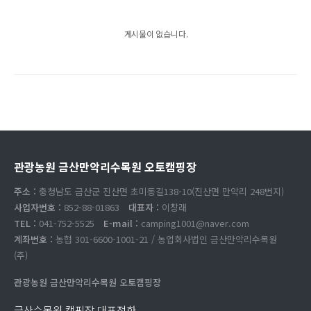
게시물이 없습니다.
관광농원 금산만악리수목원 오토캠핑장
주소 :
충청남도 금산군 진산면 초미동길138-10(진산면 만악리 248번지)
사업자번호 :
852-88-01863
대표자 :
이창래
TEL :
041-752-5525
E-mail :
camping1001@naver.com
계좌번호 :
농협 301-6600-1001-21 / 농업회사법인 금산만악리수목원
(주)
관광농원 금산만악리수목원 오토캠핑장
금산수목원 캠핑장 대표전화