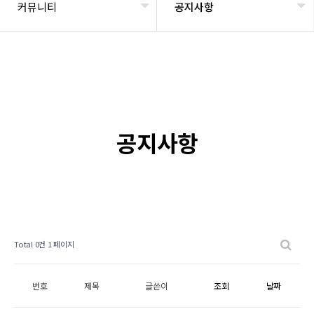
커뮤니티
공지사항
공지사항
Total 0건
1 페이지
번호
제목
글쓴이
조회
날짜