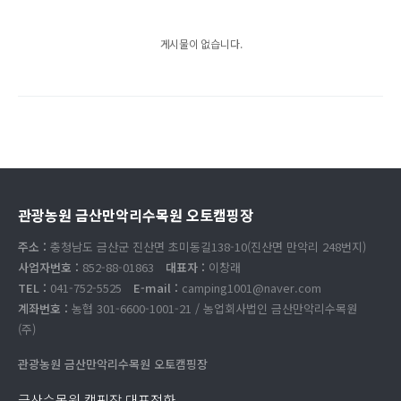
게시물이 없습니다.
관광농원 금산만악리수목원 오토캠핑장
주소 :
충청남도 금산군 진산면 초미동길138-10(진산면 만악리 248번지)
사업자번호 :
852-88-01863
대표자 :
이창래
TEL :
041-752-5525
E-mail :
camping1001@naver.com
계좌번호 :
농협 301-6600-1001-21 / 농업회사법인 금산만악리수목원
(주)
관광농원 금산만악리수목원 오토캠핑장
금산수목원 캠핑장 대표전화