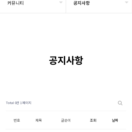
커뮤니티
공지사항
공지사항
Total 0건
1 페이지
번호
제목
글쓴이
조회
날짜