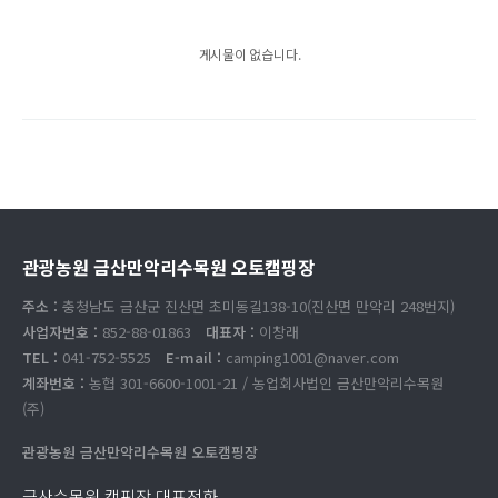
게시물이 없습니다.
관광농원 금산만악리수목원 오토캠핑장
주소 :
충청남도 금산군 진산면 초미동길138-10(진산면 만악리 248번지)
사업자번호 :
852-88-01863
대표자 :
이창래
TEL :
041-752-5525
E-mail :
camping1001@naver.com
계좌번호 :
농협 301-6600-1001-21 / 농업회사법인 금산만악리수목원
(주)
관광농원 금산만악리수목원 오토캠핑장
금산수목원 캠핑장 대표전화