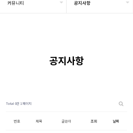
커뮤니티
공지사항
공지사항
Total 0건
1 페이지
번호
제목
글쓴이
조회
날짜