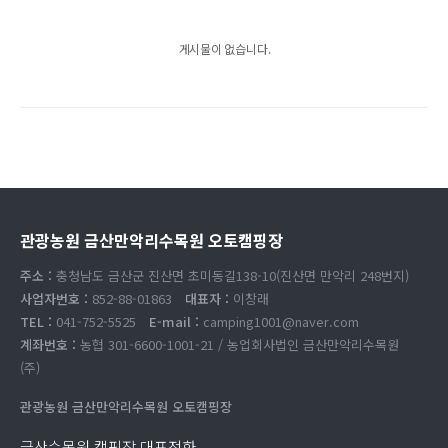
게시물이 없습니다.
관광농원 금산만악리수목원 오토캠핑장
주소 :
충청남도 금산군 진산면 초미동길138-10(진산면 만악리 248번지)
사업자번호 :
852-88-01863
대표자 :
이창래
TEL :
041-752-5525
E-mail :
camping1001@naver.com
계좌번호 :
농협 301-6600-1001-21 / 농업회사법인 금산만악리수목원
(주)
관광농원 금산만악리수목원 오토캠핑장
금산수목원 캠핑장 대표전화