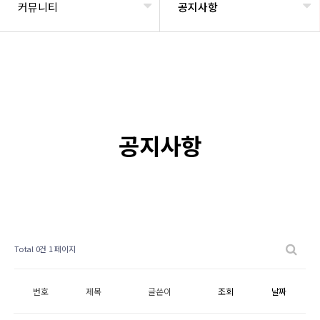
커뮤니티
공지사항
공지사항
Total 0건
1 페이지
번호
제목
글쓴이
조회
날짜