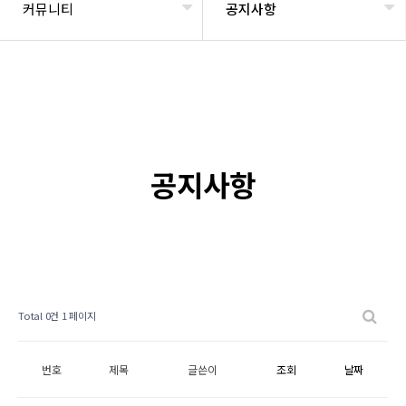
커뮤니티
공지사항
공지사항
Total 0건
1 페이지
번호
제목
글쓴이
조회
날짜