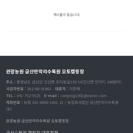
게시물이 없습니다.
관광농원 금산만악리수목원 오토캠핑장
주소 :
충청남도 금산군 진산면 초미동길138-10(진산면 만악리 248번지)
사업자번호 :
852-88-01863
대표자 :
이창래
TEL :
041-752-5525
E-mail :
camping1001@naver.com
계좌번호 :
농협 301-6600-1001-21 / 농업회사법인 금산만악리수목원
(주)
관광농원 금산만악리수목원 오토캠핑장
금산수목원 캠핑장 대표전화