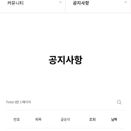
커뮤니티
공지사항
공지사항
Total 0건
1 페이지
번호
제목
글쓴이
조회
날짜