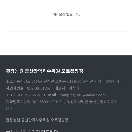
게시물이 없습니다.
관광농원 금산만악리수목원 오토캠핑장
주소 :
충청남도 금산군 진산면 초미동길138-10(진산면 만악리 248번지)
사업자번호 :
852-88-01863
대표자 :
이창래
TEL :
041-752-5525
E-mail :
camping1001@naver.com
계좌번호 :
농협 301-6600-1001-21 / 농업회사법인 금산만악리수목원
(주)
관광농원 금산만악리수목원 오토캠핑장
금산수목원 캠핑장 대표전화