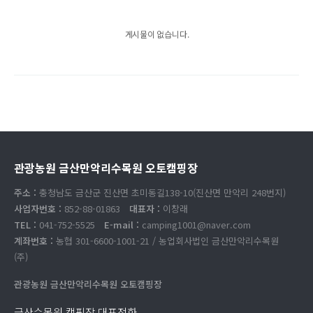
게시물이 없습니다.
관광농원 금산만악리수목원 오토캠핑장
주소 :
충청남도 금산군 진산면 초미동길138-10(진산면 만악리 248번지)
사업자번호 :
852-88-01863
대표자 :
이창래
TEL :
041-752-5525
E-mail :
camping1001@naver.com
계좌번호 :
농협 301-6600-1001-21 / 농업회사법인 금산만악리수목원
(주)
관광농원 금산만악리수목원 오토캠핑장
금산수목원 캠핑장 대표전화