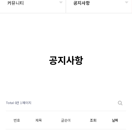
커뮤니티
공지사항
공지사항
Total 0건
1 페이지
번호
제목
글쓴이
조회
날짜