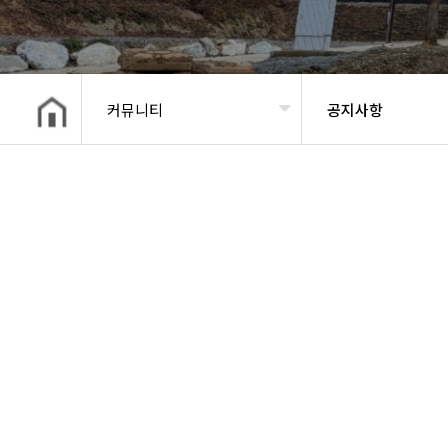
커뮤니티
공지사항