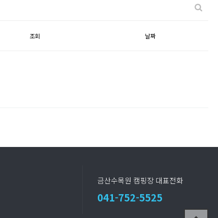
조회
날짜
금산수목원 캠핑장 대표전화
041-752-5525