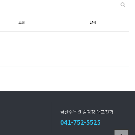
조회
날짜
금산수목원 캠핑장 대표전화
041-752-5525