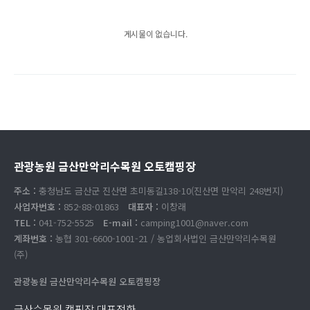
게시물이 없습니다.
관광농원 금산만악리수목원 오토캠핑장
주소 :
충청남도 금산군 진산면 초미동길138-10(진산면 만악리 248번지)
사업자번호 :
852-88-01863
대표자 :
이창래
TEL :
041-752-5525
E-mail :
camping1001@naver.com
계좌번호 :
농협 301-6600-1001-21 / 농업회사법인 금산만악리수목원
(주)
관광농원 금산만악리수목원 오토캠핑장
금산수목원 캠핑장 대표전화