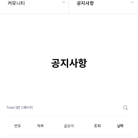
커뮤니티
공지사항
공지사항
Total 0건
1 페이지
번호
제목
글쓴이
조회
날짜