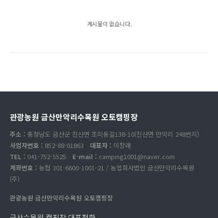
게시물이 없습니다.
관광농원 금산만악리수목원 오토캠핑장
주소 :
충청남도 금산군 진산면 초미동길138-10(진산면 만악리 248번지)
사업자번호 :
852-88-01863
대표자 :
이창래
TEL :
041-752-5525
E-mail :
camping1001@naver.com
계좌번호 :
농협 301-6600-1001-21 / 농업회사법인 금산만악리수목원
(주)
관광농원 금산만악리수목원 오토캠핑장
금산수목원 캠핑장 대표전화