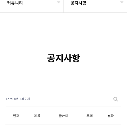
커뮤니티
공지사항
공지사항
Total 0건
1 페이지
번호
제목
글쓴이
조회
날짜