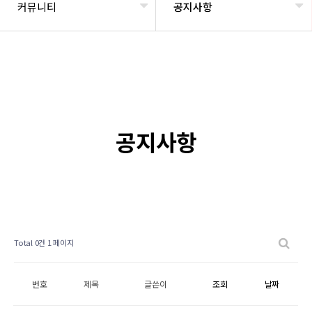
커뮤니티
공지사항
공지사항
Total 0건
1 페이지
번호
제목
글쓴이
조회
날짜