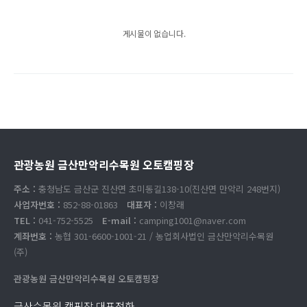
게시물이 없습니다.
관광농원 금산만악리수목원 오토캠핑장
주소 :
충청남도 금산군 진산면 초미동길138-10(진산면 만악리 248번지)
사업자번호 :
852-88-01863
대표자 :
이창래
TEL :
041-752-5525
E-mail :
camping1001@naver.com
계좌번호 :
농협 301-6600-1001-21 / 농업회사법인 금산만악리수목원
(주)
관광농원 금산만악리수목원 오토캠핑장
금산수목원 캠핑장 대표전화