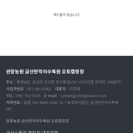
게시물이 없습니다.
관광농원 금산만악리수목원 오토캠핑장
주소 :
충청남도 금산군 진산면 초미동길138-10(진산면 만악리 248번지)
사업자번호 :
852-88-01863
대표자 :
이창래
TEL :
041-752-5525
E-mail :
camping1001@naver.com
계좌번호 :
농협 301-6600-1001-21 / 농업회사법인 금산만악리수목원
(주)
관광농원 금산만악리수목원 오토캠핑장
금산수목원 캠핑장 대표전화