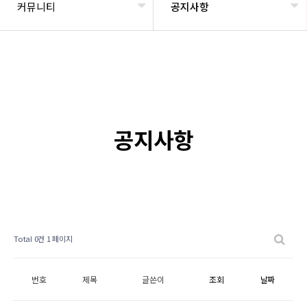
커뮤니티
공지사항
공지사항
Total 0건
1 페이지
번호
제목
글쓴이
조회
날짜