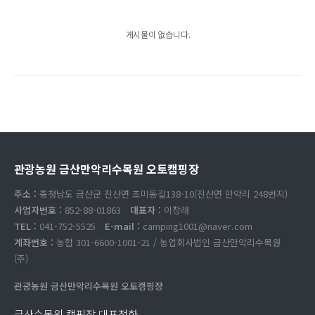
게시물이 없습니다.
관광농원 금산만악리수목원 오토캠핑장
주소 :
충청남도 금산군 진산면 초미동길138-10(진산면 만악리 248번지)
사업자번호 :
852-88-01863
대표자 :
이창래
TEL :
041-752-5525
E-mail :
camping1001@naver.com
계좌번호 :
농협 301-6600-1001-21 / 농업회사법인 금산만악리수목원
(주)
관광농원 금산만악리수목원 오토캠핑장
금산수목원 캠핑장 대표전화