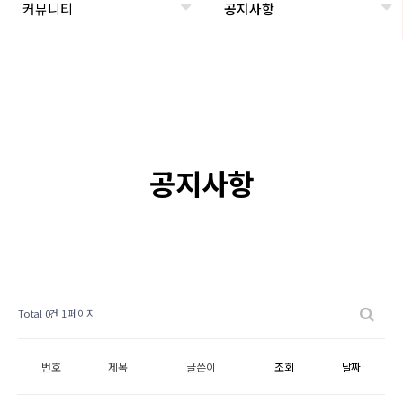
커뮤니티
공지사항
공지사항
Total 0건
1 페이지
번호
제목
글쓴이
조회
날짜