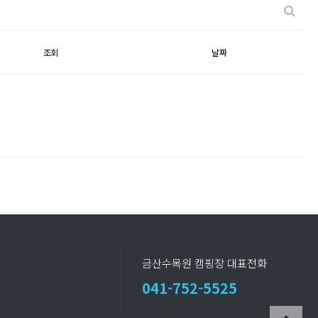
조회
날짜
금산수목원 캠핑장 대표전화
041-752-5525