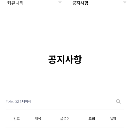
커뮤니티
공지사항
공지사항
Total 0건
1 페이지
번호
제목
글쓴이
조회
날짜