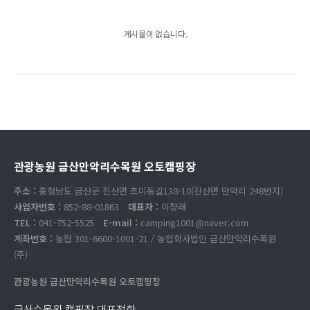
게시물이 없습니다.
관광농원 금산만악리수목원 오토캠핑장
주소 :
충청남도 금산군 진산면 초미동길138-10(진산면 만악리 248번지)
사업자번호 :
852-88-01863
대표자 :
이창래
TEL :
041-752-5525
E-mail :
camping1001@naver.com
계좌번호 :
농협 301-6600-1001-21 / 농업회사법인 금산만악리수목원
(주)
관광농원 금산만악리수목원 오토캠핑장
금산수목원 캠핑장 대표전화