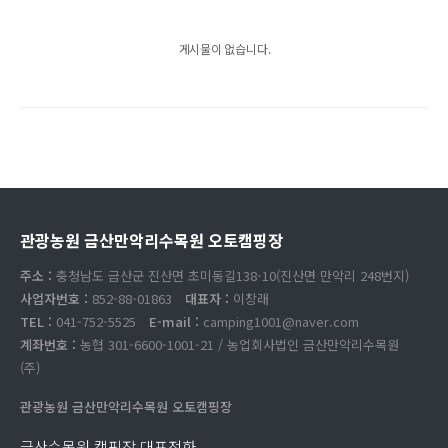
게시물이 없습니다.
관광농원 금산만악리수목원 오토캠핑장
주소 :
충청남도 금산군 진산면 초미동길138-10(진산면 만악리 248번지)
사업자번호 :
852-88-01863
대표자 :
이창래
TEL :
041-752-5525
E-mail :
camping1001@naver.com
계좌번호 :
농협 301-6600-1001-21 / 농업회사법인 금산만악리수목원
(주)
관광농원 금산만악리수목원 오토캠핑장
금산수목원 캠핑장 대표전화