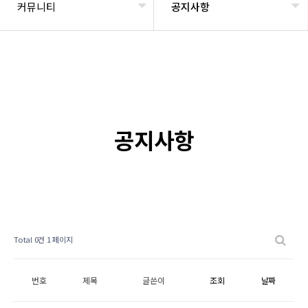
커뮤니티
공지사항
공지사항
Total 0건
1 페이지
번호
제목
글쓴이
조회
날짜