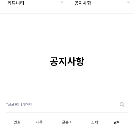
커뮤니티
공지사항
공지사항
Total 0건
1 페이지
번호
제목
글쓴이
조회
날짜