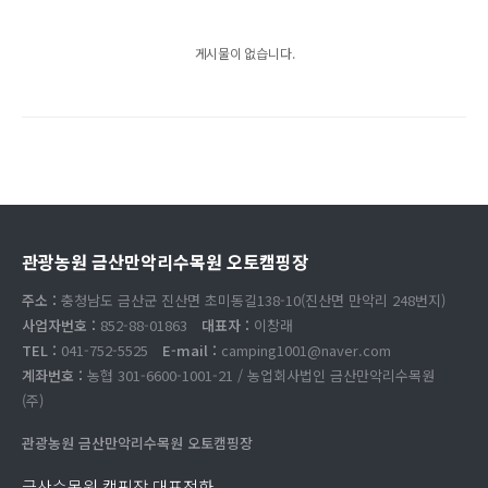
게시물이 없습니다.
관광농원 금산만악리수목원 오토캠핑장
주소 :
충청남도 금산군 진산면 초미동길138-10(진산면 만악리 248번지)
사업자번호 :
852-88-01863
대표자 :
이창래
TEL :
041-752-5525
E-mail :
camping1001@naver.com
계좌번호 :
농협 301-6600-1001-21 / 농업회사법인 금산만악리수목원
(주)
관광농원 금산만악리수목원 오토캠핑장
금산수목원 캠핑장 대표전화