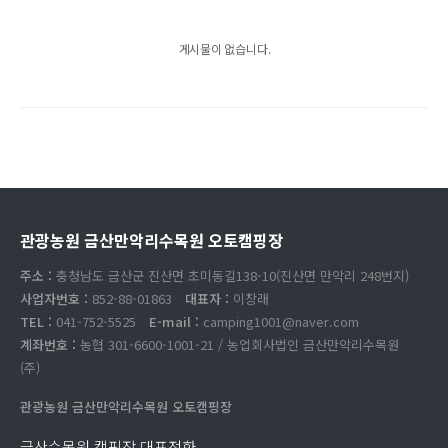
게시물이 없습니다.
관광농원 금산만악리수목원 오토캠핑장
주소 :
충청남도 금산군 진산면 초미동길138-10(진산면 만악리 248번지)
사업자번호 :
852-88-01863
대표자 :
이창래
TEL :
041-752-5525
E-mail :
camping1001@naver.com
계좌번호 :
농협 301-6600-1001-21 / 농업회사법인 금산만악리수목원
(주)
관광농원 금산만악리수목원 오토캠핑장
금산수목원 캠핑장 대표전화