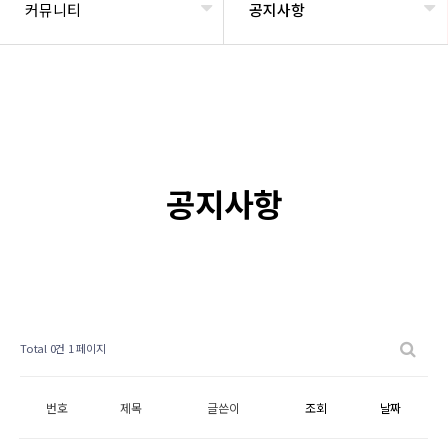
커뮤니티
공지사항
공지사항
Total 0건
1 페이지
번호
제목
글쓴이
조회
날짜