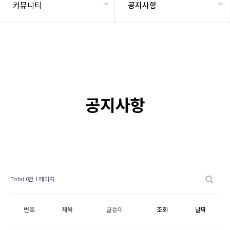
커뮤니티
공지사항
공지사항
Total 0건
1 페이지
번호
제목
글쓴이
조회
날짜