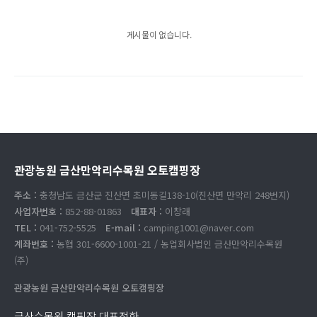
게시물이 없습니다.
관광농원 금산만악리수목원 오토캠핑장
주소 :
충청남도 금산군 진산면 초미동길138-10(진산면 만악리 248번지)
사업자번호 :
852-88-01863
대표자 :
이창래
TEL :
041-752-5525
E-mail :
camping1001@naver.com
계좌번호 :
농협 301-6600-1001-21 / 농업회사법인 금산만악리수목원
(주)
관광농원 금산만악리수목원 오토캠핑장
금산수목원 캠핑장 대표전화