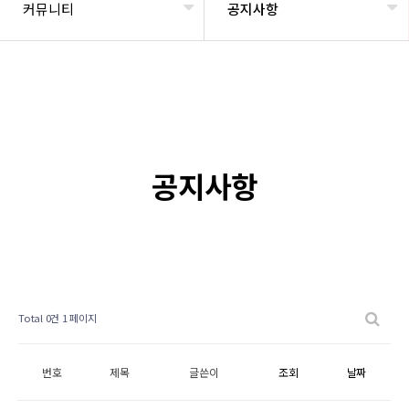
커뮤니티
공지사항
공지사항
Total 0건
1 페이지
번호
제목
글쓴이
조회
날짜