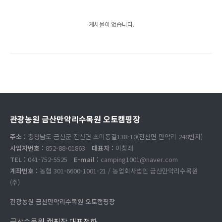
게시물이 없습니다.
관광농원 금산만악리수목원 오토캠핑장
주소 :
충청남도 금산군 진산면 초미동길138-10(진산면 만악리 248번지)
사업자번호 :
852-88-01863
대표자 :
이창래
TEL :
041-752-5525
E-mail :
camping1001@naver.com
계좌번호 :
농협 301-6600-1001-21 / 농업회사법인 금산만악리수목원
(주)
관광농원 금산만악리수목원 오토캠핑장
금산수목원 캠핑장 대표전화