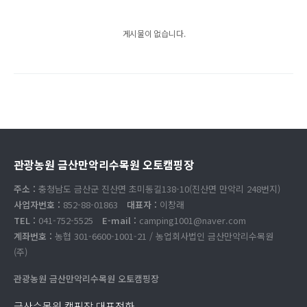
게시물이 없습니다.
관광농원 금산만악리수목원 오토캠핑장
주소 :
충청남도 금산군 진산면 초미동길138-10(진산면 만악리 248번지)
사업자번호 :
852-88-01863
대표자 :
이창래
TEL :
041-752-5525
E-mail :
camping1001@naver.com
계좌번호 :
농협 301-6600-1001-21 / 농업회사법인 금산만악리수목원
(주)
관광농원 금산만악리수목원 오토캠핑장
금산수목원 캠핑장 대표전화