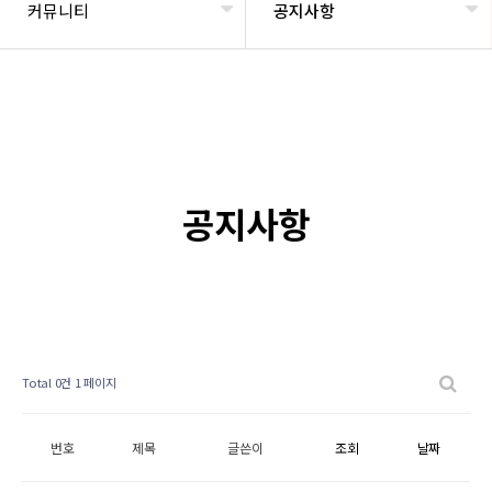
커뮤니티
공지사항
공지사항
Total 0건
1 페이지
번호
제목
글쓴이
조회
날짜