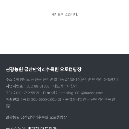
게시물이 없습니다.
관광농원 금산만악리수목원 오토캠핑장
주소 :
충청남도 금산군 진산면 초미동길138-10(진산면 만악리 248번지)
사업자번호 :
852-88-01863
대표자 :
이창래
TEL :
041-752-5525
E-mail :
camping1001@naver.com
계좌번호 :
농협 301-6600-1001-21 / 농업회사법인 금산만악리수목원
(주)
관광농원 금산만악리수목원 오토캠핑장
금산수목원 캠핑장 대표전화