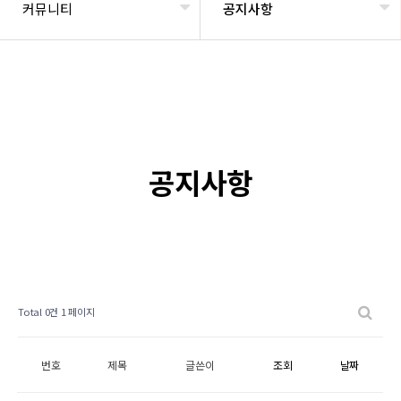
커뮤니티
공지사항
공지사항
Total 0건
1 페이지
번호
제목
글쓴이
조회
날짜