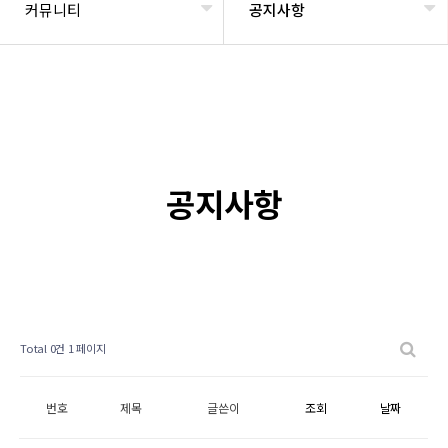
커뮤니티
공지사항
공지사항
Total 0건
1 페이지
번호
제목
글쓴이
조회
날짜