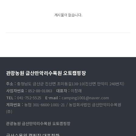
게시물이 없습니다.
관광농원 금산만악리수목원 오토캠핑장
주소 :
충청남도 금산군 진산면 초미동길138-10(진산면 만악리 248번지)
사업자번호 :
852-88-01863
대표자 :
이창래
TEL :
041-752-5525
E-mail :
camping1001@naver.com
계좌번호 :
농협 301-6600-1001-21 / 농업회사법인 금산만악리수목원
(주)
관광농원 금산만악리수목원 오토캠핑장
금산수목원 캠핑장 대표전화