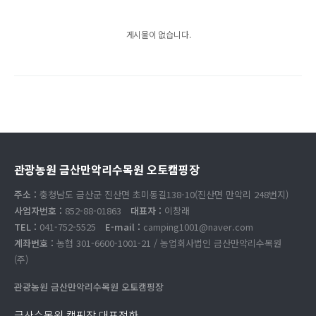
게시물이 없습니다.
관광농원 금산만악리수목원 오토캠핑장
주소 :
충청남도 금산군 진산면 초미동길138-10(진산면 만악리 248번지)
사업자번호 :
852-88-01863
대표자 :
이창래
TEL :
041-752-5525
E-mail :
camping1001@naver.com
계좌번호 :
농협 301-6600-1001-21 / 농업회사법인 금산만악리수목원
(주)
관광농원 금산만악리수목원 오토캠핑장
금산수목원 캠핑장 대표전화