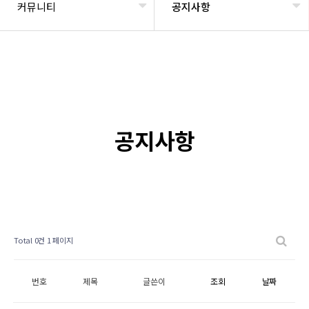
커뮤니티
공지사항
공지사항
Total 0건
1 페이지
번호
제목
글쓴이
조회
날짜