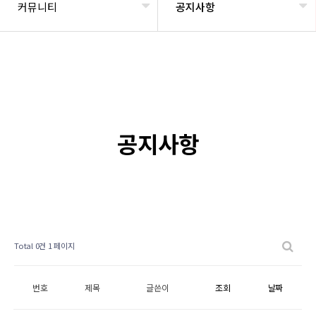
커뮤니티
공지사항
공지사항
Total 0건
1 페이지
번호
제목
글쓴이
조회
날짜