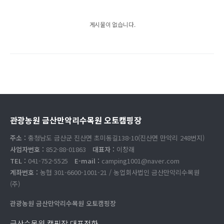
게시물이 없습니다.
관광농원 금산만악리수목원 오토캠핑장
주소 :
충청남도 금산군 진산면 초미동길138-10(진산면 만악리 248번지)
사업자번호 :
852-88-01863
대표자 :
이창래
TEL :
041-752-5525
E-mail :
camping1001@naver.com
계좌번호 :
농협 301-6600-1001-21 / 농업회사법인 금산만악리수목원
(주)
관광농원 금산만악리수목원 오토캠핑장
금산수목원 캠핑장 대표전화