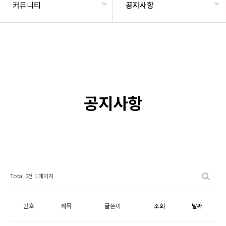
커뮤니티
공지사항
공지사항
Total 0건
1 페이지
번호
제목
글쓴이
조회
날짜