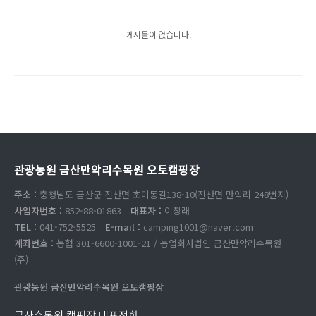
게시물이 없습니다.
관광농원 금산만악리수목원 오토캠핑장
주소 :
충청남도 금산군 진산면 초미동길138-10(진산면 만악리 248번지)
사업자번호 :
852-88-01863
대표자 :
이창래
TEL :
041-752-5525
E-mail :
camping1001@naver.com
계좌번호 :
농협 301-6600-1001-21 / 농업회사법인 금산만악리수목원
(주)
관광농원 금산만악리수목원 오토캠핑장
금산수목원 캠핑장 대표전화