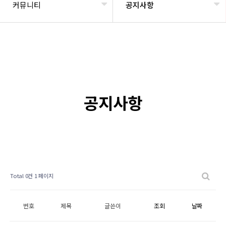
커뮤니티
공지사항
공지사항
Total 0건
1 페이지
번호
제목
글쓴이
조회
날짜