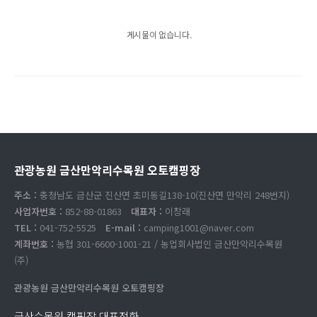
게시물이 없습니다.
관광농원 금산만악리수목원 오토캠핑장
주소 :
충청남도 금산군 진산면 초미동길138-10(진산면 만악리 248번지)
사업자번호 :
852-88-01863
대표자 :
이창래
TEL :
041-752-5525
E-mail :
camping1001@naver.com
계좌번호 :
농협 301-6600-1001-21 / 농업회사법인 금산만악리수목원
(주)
관광농원 금산만악리수목원 오토캠핑장
금산수목원 캠핑장 대표전화