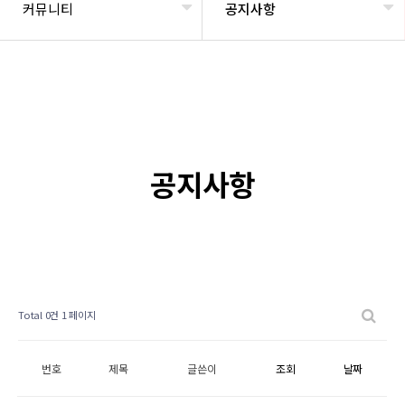
커뮤니티
공지사항
공지사항
Total 0건
1 페이지
번호
제목
글쓴이
조회
날짜