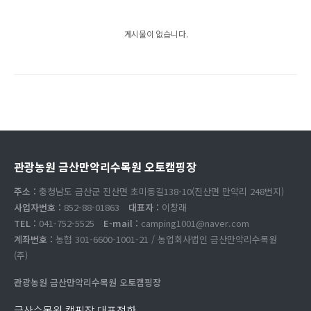
게시물이 없습니다.
관광농원 금산만악리수목원 오토캠핑장
주소 :
충청남도 금산군 진산면 초미동길138-10(진산면 만악리 248번지)
사업자번호 :
852-88-01863
대표자 :
이창래
TEL :
041-752-5525
E-mail :
camping1001@naver.com
계좌번호 :
농협 301-6600-1001-21 / 농업회사법인 금산만악리수목원
(주)
관광농원 금산만악리수목원 오토캠핑장
금산수목원 캠핑장 대표전화