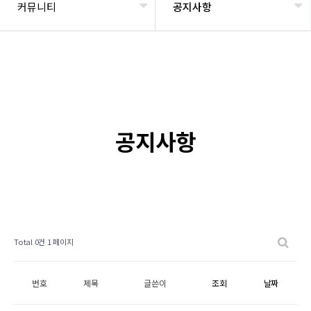
커뮤니티
공지사항
공지사항
Total 0건
1 페이지
번호
제목
글쓴이
조회
날짜