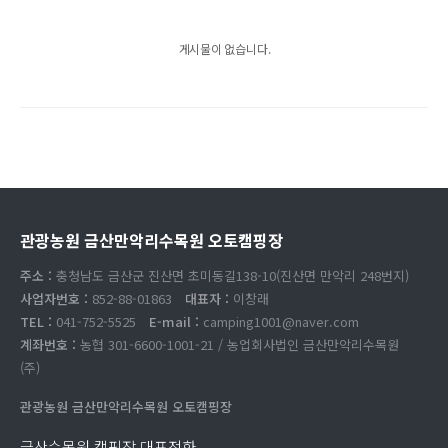
게시물이 없습니다.
관광농원 금산만악리수목원 오토캠핑장
주소 :
충청남도 금산군 진산면 초미동길138-10(진산면 만악리 248번지)
사업자번호 :
852-88-01863
대표자 :
이창래
TEL :
041-752-5525
E-mail :
camping1001@naver.com
계좌번호 :
농협 301-6600-1001-21 / 농업회사법인 금산만악리수목원
(주)
관광농원 금산만악리수목원 오토캠핑장
금산수목원 캠핑장 대표전화